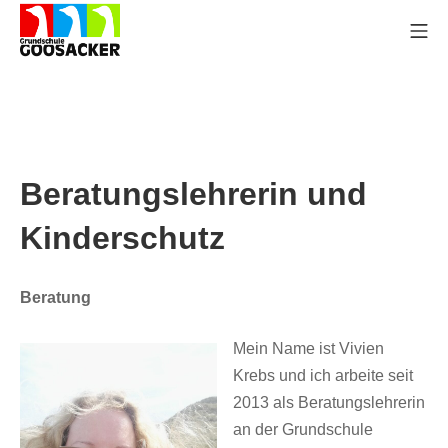
Zum
Mo
Inhalt
springen
Grundschule Goosacker
Beratungslehrerin
und
Kinderschutz
Beratung
Mein Name ist Vivien
Krebs und ich arbeite seit
2013 als Beratungslehrerin
an der Grundschule